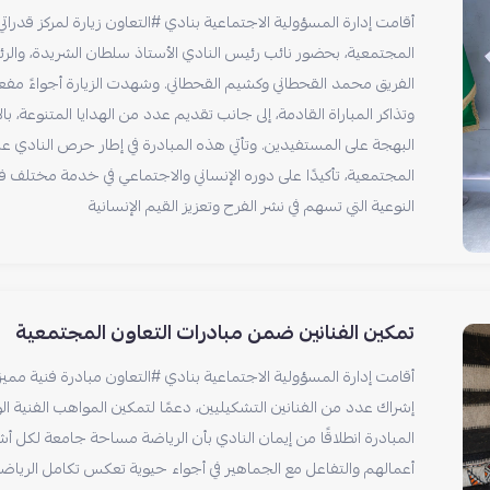
أقامت إدارة المسؤولية الاجتماعية بنادي #التعاون زيارة لمركز قدراتي
المجتمعية، بحضور نائب رئيس النادي الأستاذ سلطان الشريدة، والرئ
الفريق محمد القحطاني وكشيم القحطاني. وشهدت الزيارة أجواءً مفع
وتذاكر المباراة القادمة، إلى جانب تقديم عدد من الهدايا المتنوعة، ب
البهجة على المستفيدين. وتأتي هذه المبادرة في إطار حرص النادي ع
المجتمعية، تأكيدًا على دوره الإنساني والاجتماعي في خدمة مختلف فئ
النوعية التي تسهم في نشر الفرح وتعزيز القيم الإنسانية
تمكين الفنانين ضمن مبادرات التعاون المجتمعية
أقامت إدارة المسؤولية الاجتماعية بنادي #التعاون مبادرة فنية مم
إشراك عدد من الفنانين التشكيليين، دعمًا لتمكين المواهب الفنية ال
المبادرة انطلاقًا من إيمان النادي بأن الرياضة مساحة جامعة لكل أ
أعمالهم والتفاعل مع الجماهير في أجواء حيوية تعكس تكامل الرياضة م