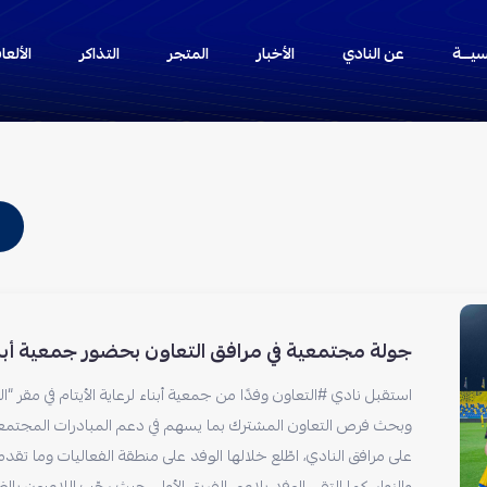
سيـــة
عن النادي
الأخبار
المتجر
التذاكر
الألع
جولة مجتمعية في مرافق التعاون بحضور جمعية أبن
استقبل نادي #التعاون وفدًا من جمعية أبناء لرعاية الأيتام في مقر “ا
وبحث فرص التعاون المشترك بما يسهم في دعم المبادرات المجتمعي
على مرافق النادي، اطّلع خلالها الوفد على منطقة الفعاليات وما تقد