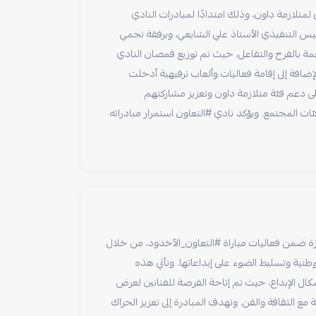
 لمتلازمة داون، وذلك امتدادًا لمبادرات النادي
يس التنفيذي الأستاذ علي الشايعي، وبرفقة نجمي
مة بالفرح والتفاعل، حيث تم توزيع قمصان النادي
الإضافة إلى إقامة فعاليات وألعاب ترفيهية أدخلت
لى دعم فئة متلازمة داون وتعزيز مشاركتهم
ات المجتمع. ويؤكد نادي #التعاون استمرار مبادراته
يزة ضمن فعاليات مباراة #التعاون_الأخدود، من خلال
وطنية وتسليط الضوء على إبداعاتها. وتأتي هذه
شكال الإبداع، حيث تم إتاحة الفرصة للفنانين لعرض
ع الثقافة والفن. وتهدف المبادرة إلى تعزيز الحراك