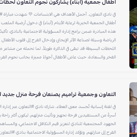
أطفال جمعية (أبناء) يشاركون نجوم التعاون لحظات م
في نادي التعاون.. أجمل الأهداف هي الابتسامات 💛 شهدت مباراة #
أطفال الجمعية الخيرية لرعاية الأيتام (أبناء) في دخول أرضية الملعب بر
هذه المبادرة ضمن برامج إدارة المسؤولية الاجتماعية بالنادي، تأكيد
الرياضة وسيلة لصناعة الأثر الإيجابي وإدخال الفرح إلى قلوب الأطفال. و
اللحظات البسيطة قد تبقى في الذاكرة طويلاً، لما تحمله من مشاعر ص
الفخر والسعادة، حيث عاش الأطفال أجواءً مميزة بجانب نجوم الفري
التعاون وجمعية تراميم يصنعان فرحة منزل جديد لأ
في لفتة إنسانية تُجسد معنى العطاء، شارك نادي #التعاون عبر إدارة ا
أسرةً من المستفيدين فرحة تجهيز وتأثيث منزلهم، ليكون أكثر راحة وط
الجهود المجتمعية للنادي لتعزيز قيم التكافل الاجتماعي، والمساه
الفرح إلى منازلهم. وتؤكد إدارة المسؤولية الاجتماعية بنادي #التعاون 