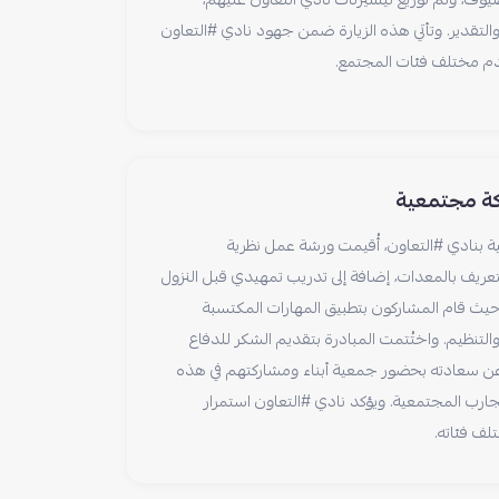
لضيوف، وتم توزيع تيشيرتات نادي التعاون عليهم،
ب والتقدير. وتأتي هذه الزيارة ضمن جهود نادي #التعاون
خدم مختلف فئات المجتمع.
ركة مجتمعية
ة بنادي #التعاون، أُقيمت ورشة عمل نظرية
ريف بالمعدات، إضافة إلى تدريب تمهيدي قبل النزول
حيث قام المشاركون بتطبيق المهارات المكتسبة
تنظيم. واختُتمت المبادرة بتقديم الشكر للدفاع
دي عن سعادته بحضور جمعية أبناء ومشاركتهم في هذه
تجارب المجتمعية. ويؤكد نادي #التعاون استمرار
لف فئاته.