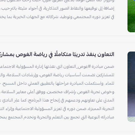
والزوار. كما التقى الوفد بلاعبي الفريق الأول، حيث رحّب اللاعبون با
إضافة إلى توقيعها والتقاط الصور التذكارية، في أجواء مليئة بالترحي
في تعزيز دوره المجتمعي وتوطيد شراكاته مع الجهات الخيرية بما ي
التعاون ينفذ تدريبًا متكاملًا في رياضة الغوص بمشا
ضمن مبادرة #غوص_التعاون التي نفذتها إدارة المسؤولية الاجتماعي
للمشاركين تضمنت أساسيات رياضة الغوص، وإرشادات السلامة، والتع
للماء. واستكملت المبادرة مراحلها بالتطبيق العملي داخل المسبح، 
وخوض تجربة الغوص بإشراف مختصين، ووفق أعلى معايير السلامة وال
المدني على تعاونهم ودعمهم في إنجاح هذا البرنامج، كما عبّر النا
التجربة المميزة، ضمن دوره في تعزيز المسؤولية الاجتماعية وإثراء ال
مبادراته النوعية التي تجمع بين التعلم والتجربة وتخدم المجتمع بمخت