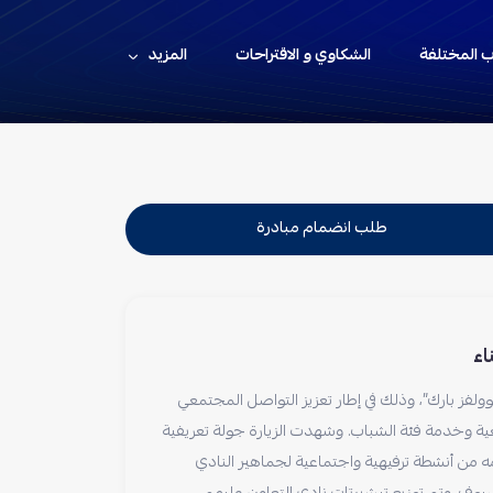
اب المختلفة
الشكاوي و الاقتراحات
المزيد
طلب انضمام مبادرة
اء
لوولفز بارك”، وذلك في إطار تعزيز التواصل المجتمعي
ة وخدمة فئة الشباب. وشهدت الزيارة جولة تعريفية
مه من أنشطة ترفيهية واجتماعية لجماهير النادي