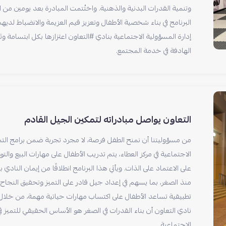
وتنمية القدرات البدنية والذهنية. واختُتمت المبادرة بعد يومين من 
البرنامج في بناء شخصية الأطفال وتعزيز قيم العزيمة والانضباط لديهم
إدارة المسؤولية الاجتماعية بنادي #التعاون اعتزازها بكل ابتسامة وث
الهادفة في خدمة المجتمع.
التعاون يواصل مبادراته لتمكين الجيل القادم
من مسؤوليتنا أن نمنح الطفل فرصة، لا مجرد تجربة ضمن برامج التمكي
الاجتماعية في مركز العطاء، يتم تدريب الأطفال على مهارات البيع وا
على الاعتماد على الذات. ويأتي هذا البرنامج انطلاقًا من إيمان النادي 
منذ الصغر، بما يسهم في إعداد جيل قادر على التميز وتحقيق النجاح ف
تطبيقية تساعد الأطفال على اكتساب مهارات حياتية مهمة، من خلال أ
نادي التعاون أن بناء القدرات في الصغر هو الأساس الحقيقي للتميز ف
الاجتماعية.