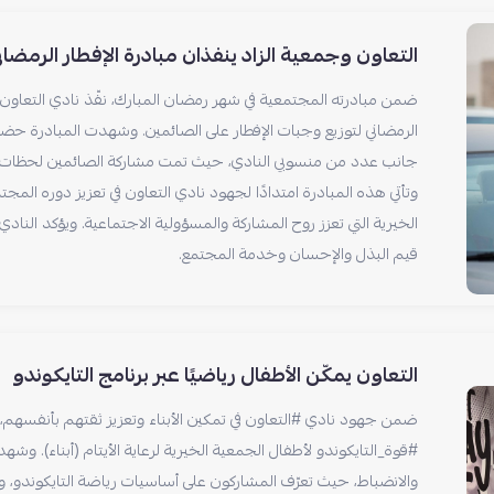
التعاون وجمعية الزاد ينفذان مبادرة الإفطار الرمضا
ضمن مبادرته المجتمعية في شهر رمضان المبارك، نفّذ نادي التعاون، وب
الرمضاني لتوزيع وجبات الإفطار على الصائمين. وشهدت المبادرة حضور
جانب عدد من منسوبي النادي، حيث تمت مشاركة الصائمين لحظات الإ
وتأتي هذه المبادرة امتدادًا لجهود نادي التعاون في تعزيز دوره الم
الخيرية التي تعزز روح المشاركة والمسؤولية الاجتماعية. ويؤكد النادي
قيم البذل والإحسان وخدمة المجتمع.
التعاون يمكّن الأطفال رياضيًا عبر برنامج التايكوندو
ضمن جهود نادي #التعاون في تمكين الأبناء وتعزيز ثقتهم بأنفسهم، أ
#قوة_التايكوندو لأطفال الجمعية الخيرية لرعاية الأيتام (أبناء). وشهد
والانضباط، حيث تعرّف المشاركون على أساسيات رياضة التايكوندو، وا