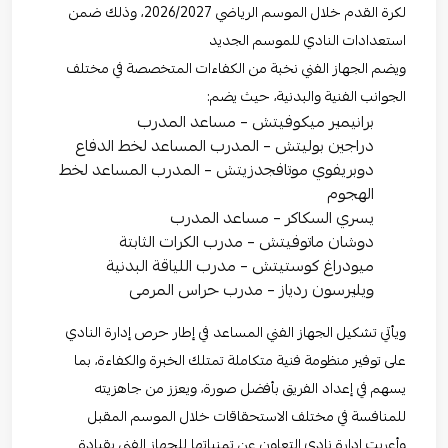
لكرة القدم خلال الموسم الرياضي 2026/2027، وذلك ضمن
استعدادات النادي للموسم الجديد
ويضم الجهاز الفني نخبة من الكفاءات المتخصصة في مختلف
الجوانب الفنية والبدنية، حيث يضم:
برانيمير ميكوفيتش – مساعد المدرب
دراجين بوليتش – المدرب المساعد لخط الدفاع
دوبريفوي موتافجدزيتش – المدرب المساعد لخط
الهجوم
يسري السكاكر – مساعد المدرب
دوشان ماتوفيتش – مدرب الكرات الثابتة
ميودراغ كوستيتش – مدرب اللياقة البدنية
ويليرسون ردياز – مدرب حراس المرمى
ويأتي تشكيل الجهاز الفني المساعد في إطار حرص إدارة النادي
على توفير منظومة فنية متكاملة تمتلك الخبرة والكفاءة، بما
يسهم في إعداد الفريق بأفضل صورة، ويعزز من جاهزيته
للمنافسة في مختلف الاستحقاقات خلال الموسم المقبل
وأعربت إدارة نادي التعاون عن تمنياتها للجهاز الفني بقيادة