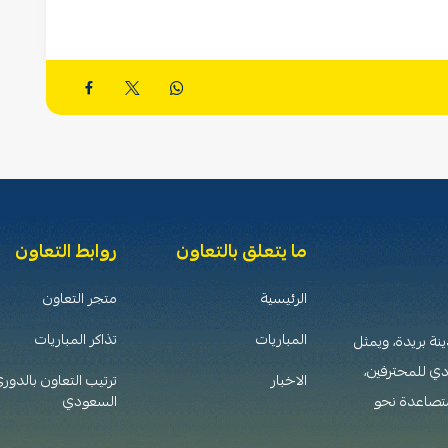
ما يتعلق بالتعاون
روابط التعاون
الرئيسية
متجر التعاون
المباريات
تذاكر المباريات
 تأسس عام 1376هـ (1956م) في مدينة بريدة، ويمثل
دي للمحترفين،
الاخبار
ترتيب التعاون بالدور
متصاعدة نحو
السعودي