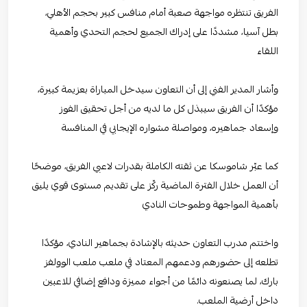
الفريق تنتظره مواجهة صعبة أمام منافس كبير بحجم الأهلي،
بطل آسيا، مشددًا على إدراك الجميع لحجم التحدي وأهمية
اللقاء
وأشار المدير الفني إلى أن التعاون سيدخل المباراة بعزيمة كبيرة،
مؤكدًا أن الفريق سيبذل كل ما لديه من أجل تحقيق الفوز
وإسعاد جماهيره، ومواصلة مشواره الإيجابي في المنافسة
كما عبّر شاموسكا عن ثقته الكاملة بقدرات لاعبي الفريق، موضحًا
أن العمل خلال الفترة الماضية ركّز على تقديم مستوى قوي يليق
بأهمية المواجهة وطموحات النادي
واختتم مدرب التعاون حديثه بالإشادة بجماهير النادي، مؤكدًا
تطلعه إلى حضورهم ودعمهم المعتاد في ملعب ملعب الوولفز
بارك، لما يصنعونه دائمًا من أجواء مميزة ودافع إضافي للاعبين
داخل أرضية الملعب.