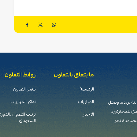
ما يتعلق بالتعاون
روابط التعاون
الرئيسية
متجر التعاون
المباريات
تذاكر المباريات
 تأسس عام 1376هـ (1956م) في مدينة بريدة، ويمثل
دي للمحترفين،
الاخبار
ترتيب التعاون بالدور
متصاعدة نحو
السعودي