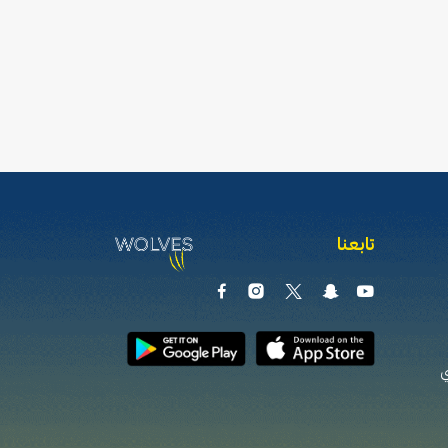
تابعنا
ي