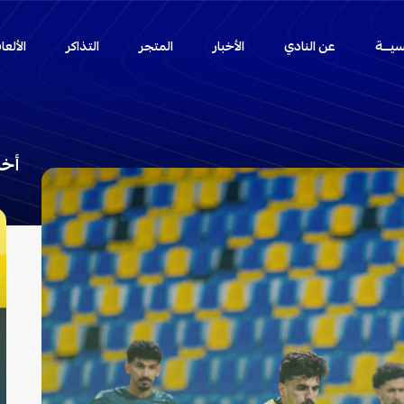
سيـــة
عن النادي
الأخبار
المتجر
التذاكر
الألع
أخب