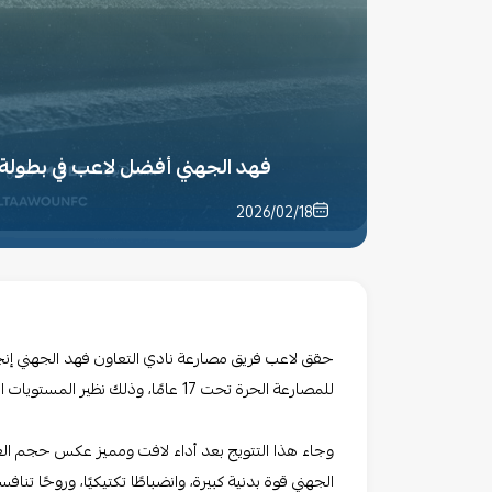
فهد الجهني أفضل لاعب في بطولة المملكة تح
2026/02/18
حقق لاعب فريق مصارعة نادي التعاون فهد الجهني إنجازً
للمصارعة الحرة تحت 17 عامًا، وذلك نظير المستويات الفنية العالية التي قدمها خلال منافسات البطولة
وجاء هذا التتويج بعد أداء لافت ومميز عكس حجم العم
الجهني قوة بدنية كبيرة، وانضباطًا تكتيكيًا، وروحًا تن