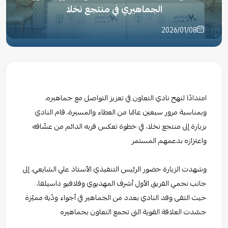
الجماهيري في منتجع نخلا
2026/01/08
امتدادًا لنهج نادي ⁧التعاون⁩ في تعزيز التواصل مع جماهيره،
وبمناسبة مرور سبعين عامًا من العطاء والمسيرة، قام النادي
بزيارة إلى منتجع نخلا، في خطوة تعكس قربه الدائم من عشّاقه
واعتزازه بدعمهم المستمر
وشهدت الزيارة حضور الرئيس التنفيذي الأستاذ علي الشايعي، إلى
جانب نجمي الفريق الأول أشرف المهديوي وفلافيو داسيلفا،
حيث التقى وفد النادي بعدد من الجماهير في أجواء ودّية مميّزة
جسّدت العلاقة القوية التي تجمع التعاون بجماهيره