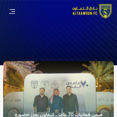
ضمن فعاليات 70 عامًا .. التعاون يعزز حضوره