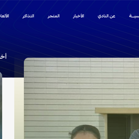
سيـــة
عن النادي
الأخبار
المتجر
التذاكر
الألع
أخب