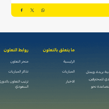
ما يتعلق بالتعاون
روابط التعاون
الرئيسية
متجر التعاون
المباريات
تذاكر المباريات
 تأسس عام 1376هـ (1956م) في مدينة بريدة، ويمثل
دي للمحترفين،
الاخبار
ترتيب التعاون بالدور
متصاعدة نحو
السعودي