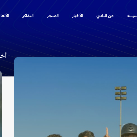
سيـــة
عن النادي
الأخبار
المتجر
التذاكر
الألع
أخب