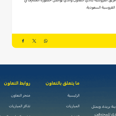
ققه فريق الفروسية بنادي التعاون والذي يواصل حضوره المشرف في
 الفروسية السعودية.
ما يتعلق بالتعاون
روابط التعاون
الرئيسية
متجر التعاون
المباريات
تذاكر المباريات
 تأسس عام 1376هـ (1956م) في مدينة بريدة، ويمثل
دي للمحترفين،