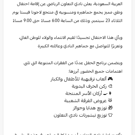
العربية السعودية، يعلن نادي التعاون الرياضي عن إقامة احتفال
وطني مميز يجمع جماهيره ومنسوبيه في منتجع لاجونا فيستا يوم
الثلاثاء 23 سبتمبر، وذلك من الساعة 6:00 مساءً حتى 9:00 مساءً
ويأتي هذا الاحتفال تجسيدًا لقيم الانتماء والولاء للوطن الغالي،
وتعزيزًا للتواصل مع جماهير النادي وعائلته الكبيرة
ويتضمن برنامج الحفل عددًا من الفقرات المتنوعة التي تلبي
اهتمامات جميع الحضور، أبرزها:
🎮 ألعاب ترفيهية للأطفال والكبار
🎨 ركن الحرف اليدوية
👩‍🍳 أركان الأسر المنتجة
🥁 عروض الفرقة الشعبية
🎁 توزيع هدايا وجوائز
👕 توزيع تيشيرتات نادي التعاون