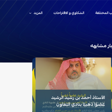
اب المختلفة
الشكاوي و الاقتراحات
المزيد
ار مشابهه
الأستاذ أحمد بن رشيد الرشيد
عضوًا ذهبيًا بنادي ⁧‫التعاون‬⁩