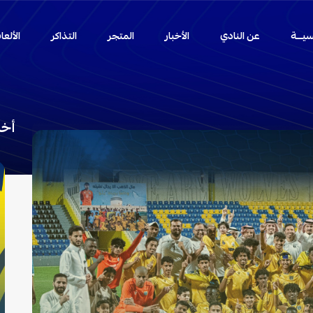
سيـــة
عن النادي
الأخبار
المتجر
التذاكر
الألع
أخب