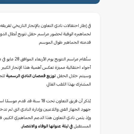
في إطار احتفالات نادي التعاون بالإنجاز التاريخي لفريقه تحت 18 سنة يسر مجلس إدارة الناد
قدمته الجماهير طوال الموسم
ستُقام مراسم التتويج يوم الأربعاء الموافق 28 مايو في ملعب نادي التعاون –
أجواء احتفالية مميزة تعكس أهمية هذا الإنجاز الكبير 
وسيتم خلال الحفل
توزيع قمصان النادي الرسمية
للج
المشترك بهذا اللقب الغالي
يُذكر أن فريق التعاون تحت 18 سن
جهود الجهاز الفني واللاعبين وإدارة النادي التي لم تدخ
وإذ يثمن نادي التعاون هذا الدعم الجماهيري الكبير، فإ
المستقبل
في ليلة عنوانها الوفاء والانتصار.