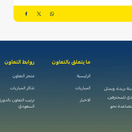
ما يتعلق بالتعاون
روابط التعاون
الرئيسية
متجر التعاون
المباريات
تذاكر المباريات
 تأسس عام 1376هـ (1956م) في مدينة بريدة، ويمثل
دي للمحترفين،
الاخبار
ترتيب التعاون بالدور
متصاعدة نحو
السعودي