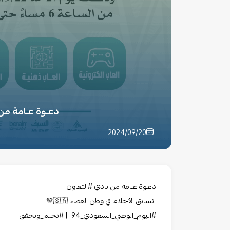
دعـوة عـامة من‫‬
2024/09/20
‏دعـوة عـامة من نادي ⁧‫#التعاون‬⁩
‏ نسابق الأحلام في وطن العطاء 🇸🇦💚