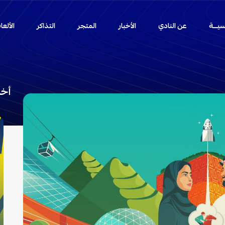
سيـــة
عن النادي
الأخبار
المتجر
التذاكر
الألع
أخب