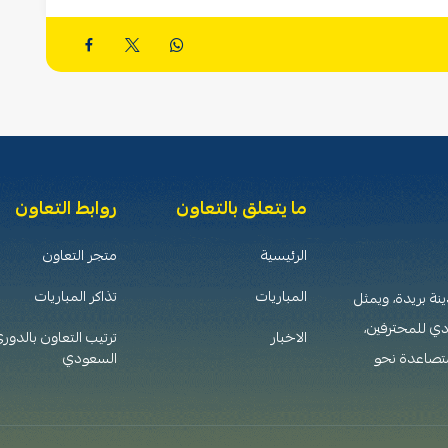
ما يتعلق بالتعاون
روابط التعاون
الرئيسية
متجر التعاون
المباريات
تذاكر المباريات
 تأسس عام 1376هـ (1956م) في مدينة بريدة، ويمثل
دي للمحترفين،
الاخبار
ترتيب التعاون بالدور
متصاعدة نحو
السعودي