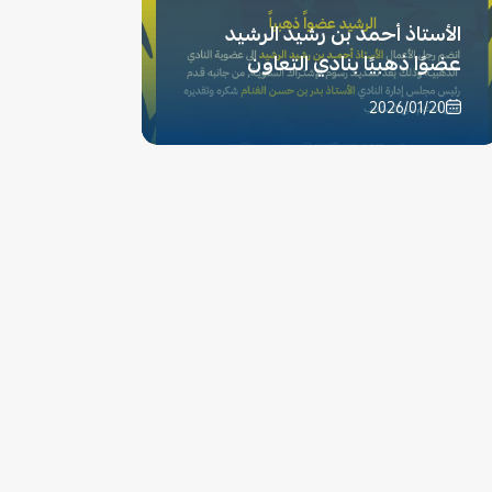
الأستاذ أحمد بن رشيد الرشيد
عضوًا ذهبيًا بنادي ⁧‫التعاون‬⁩
2026/01/20