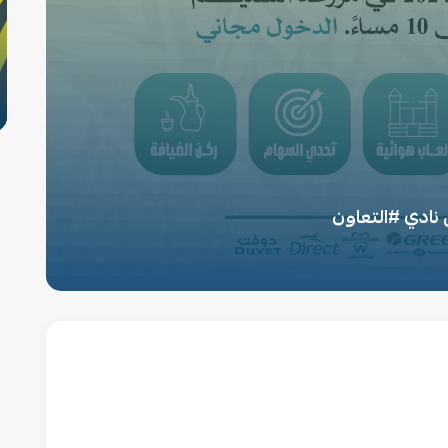
 نادي ⁧#التعاون⁩